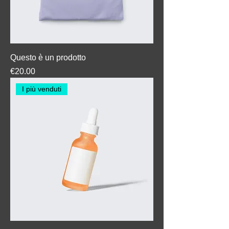
Questo è un prodotto
Price
€20.00
I più venduti