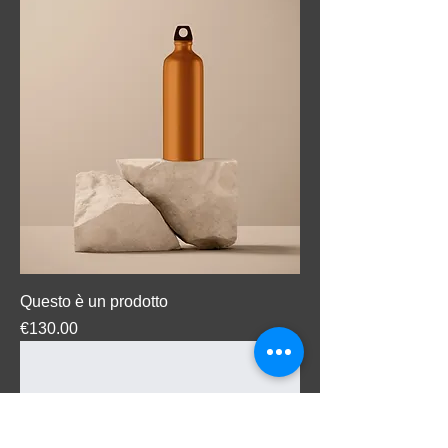
Questo è un prodotto
Price
€130.00