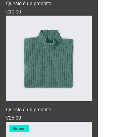
Questo è un prodotto
Price
€10.00
Questo è un prodotto
Price
€25.00
Nuovo